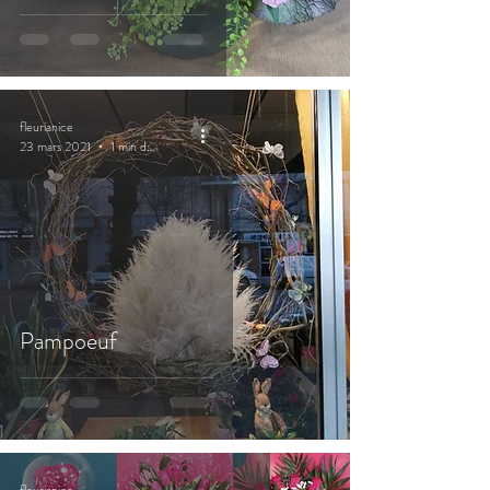
fleurianice
23 mars 2021
1 min de lecture
Pampoeuf
fleurianice