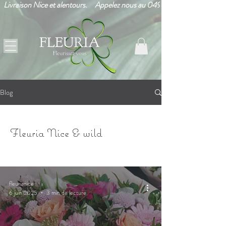
Livraison Nice et alentours.     Appelez nous au 0493265203!      
Blog
Fleuria Nice & wild
fleurianice
6 juin 2025
3 min de lecture