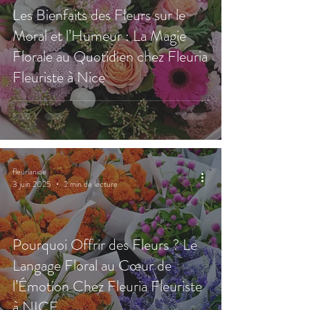
Les Bienfaits des Fleurs sur le
Moral et l’Humeur : La Magie
Florale au Quotidien chez Fleuria
Fleuriste à Nice
fleurianice
3 juin 2025
2 min de lecture
Pourquoi Offrir des Fleurs ? Le
Langage Floral au Cœur de
l’Émotion Chez Fleuria Fleuriste
à NICE