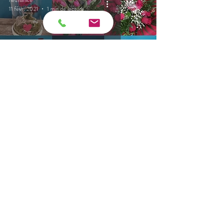
11 févr. 2021
1 min de lecture
Bientôt la Saint-Valentin
fleurianice
30 janv. 2021
1 min de lecture