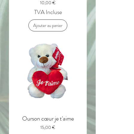
Prix
10,00 €
TVA Incluse
Ajouter au panier
Ourson cœur je t'aime
Prix
15,00 €