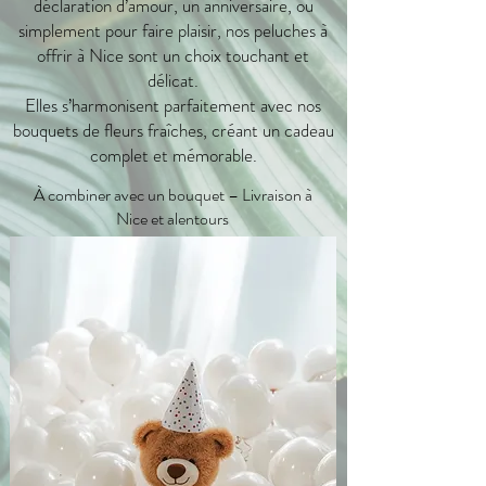
déclaration d’amour, un anniversaire, ou
simplement pour faire plaisir, nos peluches à
offrir à Nice sont un choix touchant et
délicat.
Elles s’harmonisent parfaitement avec nos
bouquets de fleurs fraîches, créant un cadeau
complet et mémorable.
À combiner avec un bouquet – Livraison à
Nice et alentours