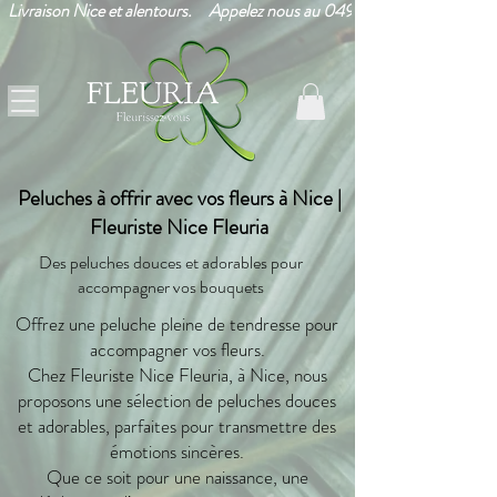
Livraison Nice et alentours.     Appelez nous au 0493265203!      
Peluches à offrir avec vos fleurs à Nice |
Fleuriste Nice Fleuria
Des peluches douces et adorables pour
accompagner vos bouquets
Offrez une peluche pleine de tendresse pour
accompagner vos fleurs.
Chez Fleuriste Nice Fleuria, à Nice, nous
proposons une sélection de peluches douces
et adorables, parfaites pour transmettre des
émotions sincères.
Que ce soit pour une naissance, une