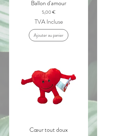
Ballon d'amour
Prix
5,00 €
TVA Incluse
Ajouter au panier
Cœur tout doux