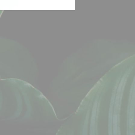
Bouquet
de
Bonbons