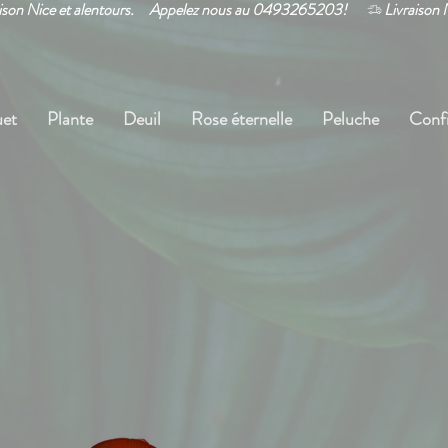
et
Plante
Deuil
Rose éternelle
Peluche
Confi