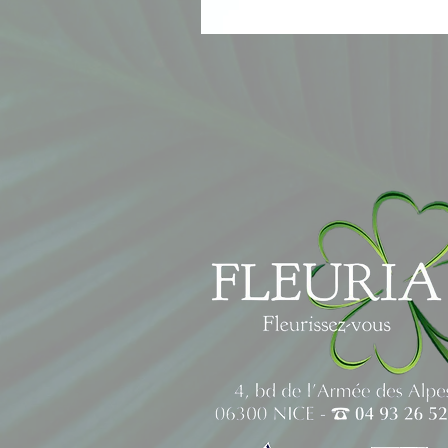
Ourson
Chocolat
et
Guimauve