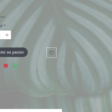
rix
luse
té
*
ter au panier