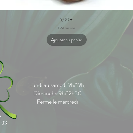
Aperçu rapide
Prix
6,00 €
TVA Incluse
Ajouter au panier
Lundi au samedi 9h/19h,
Dimanche 9h/12h30
Fermé le mercredi