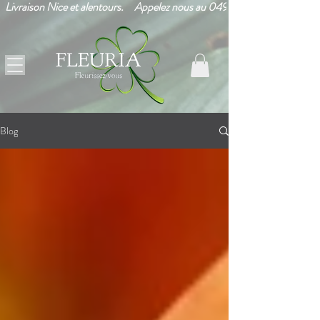
Livraison Nice et alentours.     Appelez nous au 0493265203!      
Blog