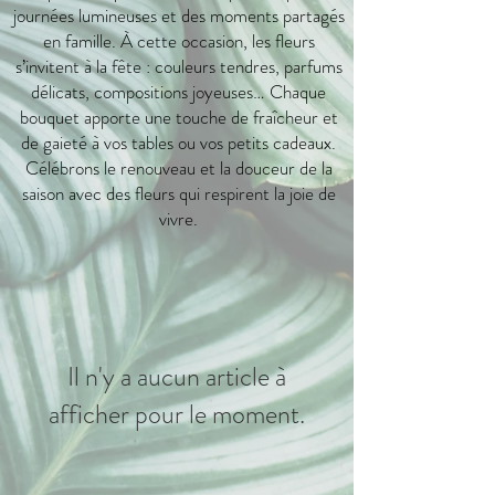
journées lumineuses et des moments partagés
en famille. À cette occasion, les fleurs
s’invitent à la fête : couleurs tendres, parfums
délicats, compositions joyeuses… Chaque
bouquet apporte une touche de fraîcheur et
de gaieté à vos tables ou vos petits cadeaux.
Célébrons le renouveau et la douceur de la
saison avec des fleurs qui respirent la joie de
vivre.
Il n'y a aucun article à
afficher pour le moment.