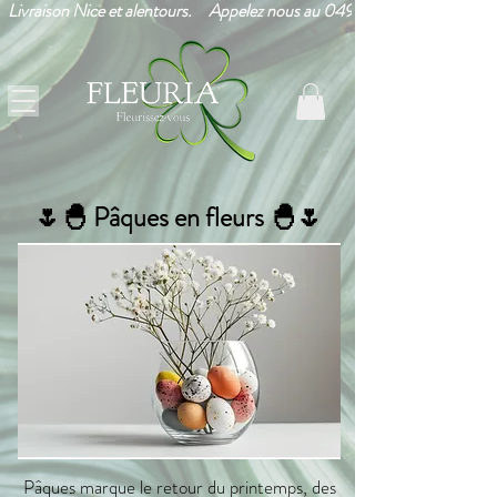
Livraison Nice et alentours.     Appelez nous au 0493265203!      
🌷🐣 Pâques en fleurs 🐣🌷
Pâques marque le retour du printemps, des